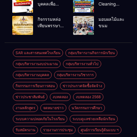
บุคคลเพื่อ
Cleaning
สรรหาและ
และรณรงค์
เลือกสรรเป็น
ป้องกันโรคไข้
กิจกรรมหล่อ
มอบผลไม้และ
พนักงาน
เลือดออก
เทียนพรรษา
ขนม
ราชการทั่วไป
ประจำปี
2569
SAR และสารสนเทศโรงเรียน
กลุ่มบริหารงานกิจการนักเรียน
กลุ่มบริหารงานงบประมาณ
กลุ่มบริหารงานทั่วไป
กลุ่มบริหารงานบุคคล
กลุ่มบริหารงานวิชาการ
กิจกรรมการเรียนการสอน
ข่าวประกาศจัดซื้อจัดจ้าง
ข่าวประชาสัมพันธ์
งบทดลอง
งบทดลอง 2568
งานหลักสูตร
จดหมายข่าว
นวัตกรรมการศึกษา
ระบบความปลอดภัยในโรงเรียน
ระบบดูแลช่วยเหลือนักเรียน
รับสมัครงาน
รายงานการประชุม
ศูนย์การเรียนรู้ต้นแบบ ฯ