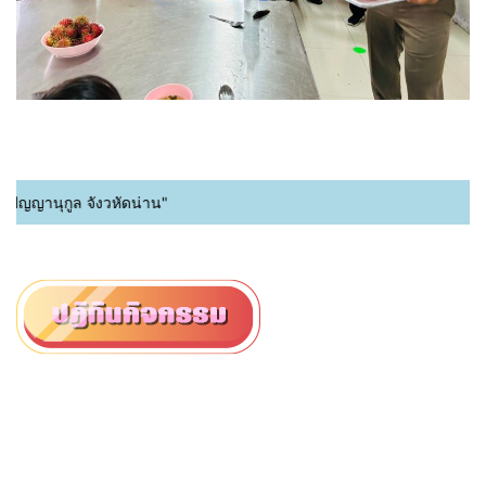
ุกูล จังวหัดน่าน"